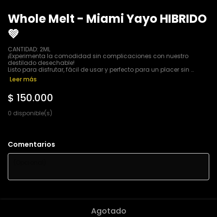
Whole Melt - Miami Yayo HIBRIDO
💚
CANTIDAD: 2ML

¡Experimenta la comodidad sin complicaciones con nuestro 
destilado desechable!

Listo para disfrutar, fácil de usar y perfecto para un placer sin 
preocupaciones en cualquier momento y lugar.
Leer más
$ 150.000
0 disponible(s)
Comentarios
Agotado